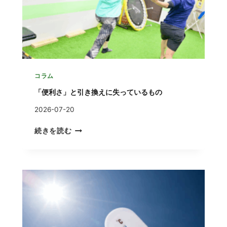
コラム
「便利さ」と引き換えに失っているもの
2026-07-20
「
続きを読む
便
利
さ
」
と
引
き
換
え