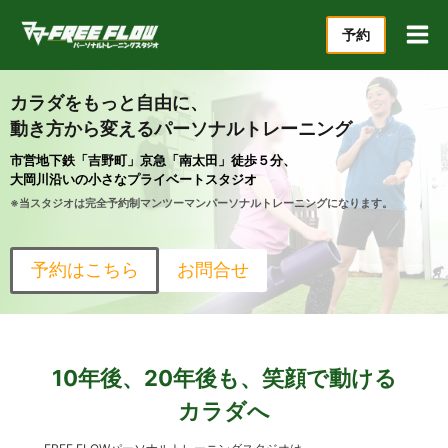
内
予約
容
を
ス
カラダをもっと自由に、
キ
動き方から変えるパーソナルトレーニング
ッ
市営地下鉄「吉野町」京急「南太田」徒歩５分、
プ
大岡川沿いの小さなプライベートスタジオ
※当スタジオは完全予約制マンツーマンパーソナルトレーニングになります。
予約はこちら
お問合せ
10年後、20年後も、笑顔で動ける
カラダへ