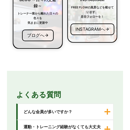
い
録～
FREE FLOWの風景などを載せて
て
います、
トレーナー業から離れた日々の
是非フォローを！
色々を
気ままに更新中
INSTAGRAMへ
ブログへ
よくある質問
どんな会員が多いですか？
運動・トレーニング経験がなくても大丈夫