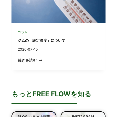
に
失
っ
て
い
る
コラム
も
ジムの「設定温度」について
の
2026-07-10
ジ
続きを読む
ム
の
「
設
定
もっとFREE FLOWを知る
温
度
」
に
つ
BLOG ～日々の交遊
INSTAGRAM