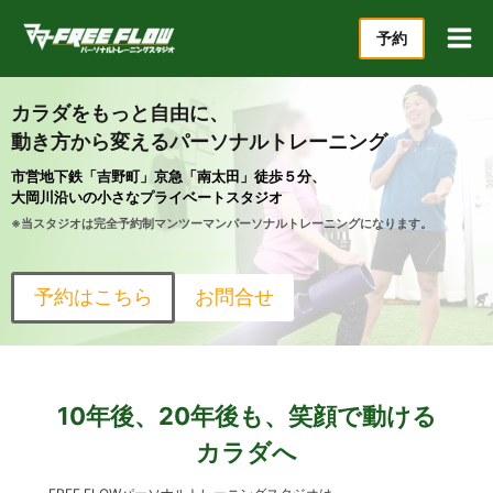
内
予約
容
を
ス
カラダをもっと自由に、
キ
動き方から変えるパーソナルトレーニング
ッ
市営地下鉄「吉野町」京急「南太田」徒歩５分、
プ
大岡川沿いの小さなプライベートスタジオ
※当スタジオは完全予約制マンツーマンパーソナルトレーニングになります。
予約はこちら
お問合せ
10年後、20年後も、笑顔で動ける
カラダへ