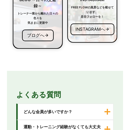
い
録～
FREE FLOWの風景などを載せて
て
います、
トレーナー業から離れた日々の
是非フォローを！
色々を
気ままに更新中
INSTAGRAMへ
ブログへ
よくある質問
どんな会員が多いですか？
運動・トレーニング経験がなくても大丈夫