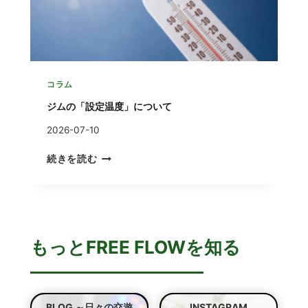
に
失
っ
て
い
る
コラム
も
ジムの「設定温度」について
の
2026-07-10
ジ
続きを読む
ム
の
「
設
定
もっとFREE FLOWを知る
温
度
」
に
つ
BLOG ～日々の交遊
INSTAGRAM