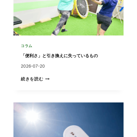
コラム
「便利さ」と引き換えに失っているもの
2026-07-20
「
続きを読む
便
利
さ
」
と
引
き
換
え